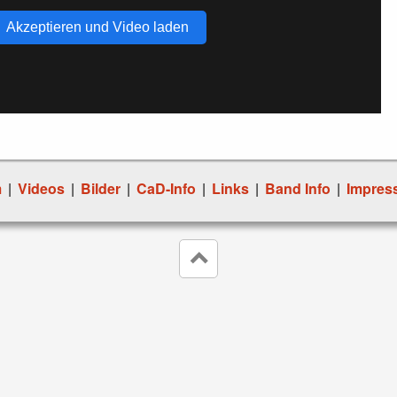
Akzeptieren und Video laden
m
|
Videos
|
Bilder
|
CaD-Info
|
Links
|
Band Info
|
Impres
keyboard_arrow_up