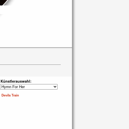
Künstlerauswahl:
Devils Train