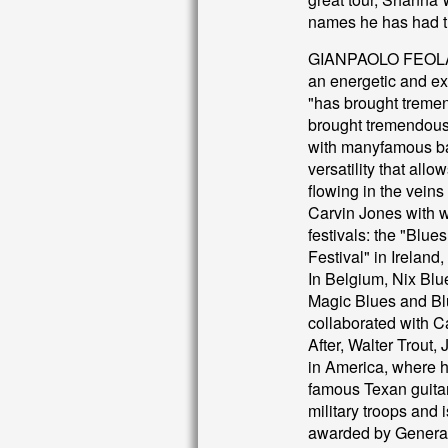
names he has had t
GIANPAOLO FEOLA
an energetic and e
"has brought treme
brought tremendous
with manyfamous band
versatility that allow
flowing in the vein
Carvin Jones with w
festivals: the "Blue
Festival" in Irelan
In Belgium, Nix Blu
Magic Blues and Blu
collaborated with 
After, Walter Trout
in America, where h
famous Texan guitar
military troops and
awarded by General