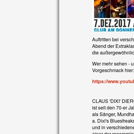
Auftritten bei vers
Abend der Extrakla
die außergewöhnlic
Wer mehr sehen - un
Vorgeschmack hier:
https://www.yout
CLAUS 'DIXI' DIERC
ist seit den 70-er 
als Sänger, Mundha
a. Dixi's Bluesfreak
und in verschiedenen
einer der renommier