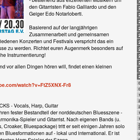
den Gitarristen Fabio Galliardo und den
Geiger Edo Notarloberti.
Basierend auf der langjährigen
Zusammenarbeit und gemeinsamen
chiedenen Konzerten und Festivals verspricht das ein
sse zu werden. Richtet euren Augenmerk besonders auf
he Instrumentierung!
d vor allen Dingen hören will, findet einen kleinen
ube.com/watch?v=FtZ5XNX-Fr8
KS - Vocals, Harp, Guitar
Jahren fester Bestandteil der norddeutschen Bluesszene -
rmonika-Spieler und Gitarrist. Nach eigenen Bands (u.
s, Croaker, Bluespackage) tritt er seit einigen Jahren solo
 Bluesformationen auf - lokal und international. Er ist
testen Harp Spieler der Szene.
0