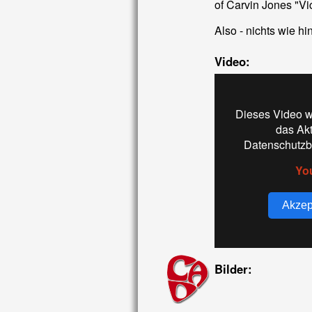
of Carvin Jones "Vic
Also - nichts wie h
Video:
Dieses Video w
das Ak
Datenschutzb
Yo
Akzep
Bilder: