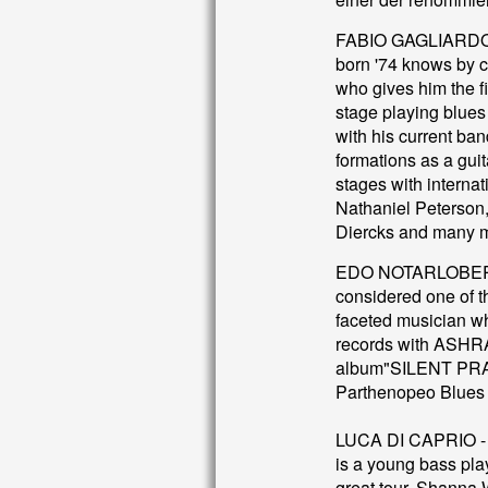
FABIO GAGLIARDO 
born '74 knows by 
who gives him the fi
stage playing blues
with his current ba
formations as a guit
stages with internat
Nathaniel Peterson
Diercks and many 
EDO NOTARLOBERTI
considered one of th
faceted musician wh
records with ASHR
album"SILENT PRAYE
Parthenopeo Blues 
LUCA DI CAPRIO -
is a young bass pla
great tour, Shanna 