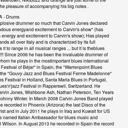
he pleasure of accompanying his big notes .
 - Drums
xplosive drummer so much that Carvin Jones declared
ndous energyand excitement to Carvin's show" (has
 energy and excitement to Carvin's show); Has played
s all over Italy and is characterized by its full
s it to range in all musical ranges ... but it is theblues
s !!! Since 2006 he has been the invaluable drummer of
hom he plays in the mostimportant blues international
s Festival of Béjar" in Spain, the "Warrenpoint Blues
d, the "Gouvy Jazz and Blues Festival Ferme Madelonne"
es Festival in Holland, Santa Maria Blues in Portugal,
es'n'jazz Festival in Rapperswil, Switzerland. He
Carvin Jones, Wishbone Ash, Nathan Peterson, Ten Years
, Johnny Winter. In March 2008 Carvin Jones Band played
e recorded in Phoenix (Arizona) the last Disco of the
ist and in July 2011 he plays in Iraq and Kuwait for US
 is named Italian Ambassador for blues music and
 Wilson. In August 2013 he recorded in Spain the record