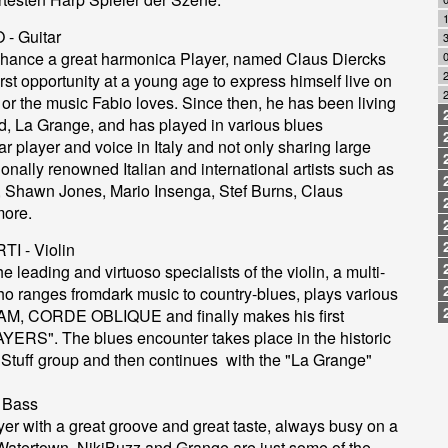
- Guitar
3
chance a great harmonica Player, named Claus Diercks
0
2
rst opportunity at a young age to express himself live on
 or the music Fabio loves. Since then, he has been living
nd, La Grange, and has played in various blues
ar player and voice in Italy and not only sharing large
ionally renowned Italian and international artists such as
, Shawn Jones, Mario Insenga, Stef Burns, Claus
more.
 - Violin
e leading and virtuoso specialists of the violin, a multi-
o ranges fromdark music to country-blues, plays various
AM, CORDE OBLIQUE and finally makes his first
RS". The blues encounter takes place in the historic
Stuff group and then continues with the "La Grange"
 Bass
yer with a great groove and great taste, always busy on a
Watertown, NikiBuzz and Grange are just some of the