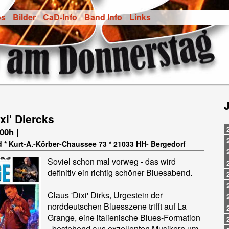
os
Bilder
CaD-Info
Band Info
Links
ixi' Diercks
.00h |
d * Kurt-A.-Körber-Chaussee 73 * 21033 HH- Bergedorf
Soviel schon mal vorweg - das wird
definitiv ein richtig schöner Bluesabend.
Claus 'Dixi' Dirks, Urgestein der
norddeutschen Bluesszene trifft auf La
Grange, eine italienische Blues-Formation
- bestehend aus exzellenten Musikern um