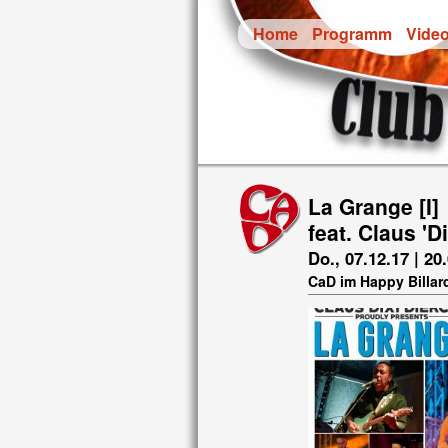
Home
Programm
Vide
La Grange [I]
feat. Claus 'D
Do., 07.12.17 | 20
CaD im Happy Billar