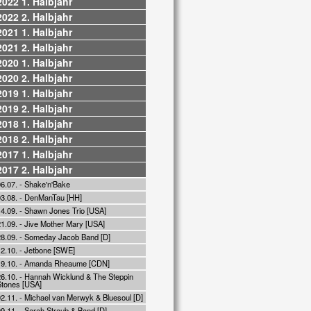
2022 1. Halbjahr
2022 2. Halbjahr
2021 1. Halbjahr
2021 2. Halbjahr
2020 1. Halbjahr
2020 2. Halbjahr
2019 1. Halbjahr
2019 2. Halbjahr
2018 1. Halbjahr
2018 2. Halbjahr
2017 1. Halbjahr
2017 2. Halbjahr
06.07. - Shake'n'Bake
03.08. - DenManTau [HH]
14.09. - Shawn Jones Trio [USA]
21.09. - Jive Mother Mary [USA]
28.09. - Someday Jacob Band [D]
12.10. - Jetbone [SWE]
19.10. - Amanda Rheaume [CDN]
26.10. - Hannah Wicklund & The Steppin
Stones [USA]
02.11. - Michael van Merwyk & Bluesoul [D]
9.11. - Sarah Straub & Band [D]