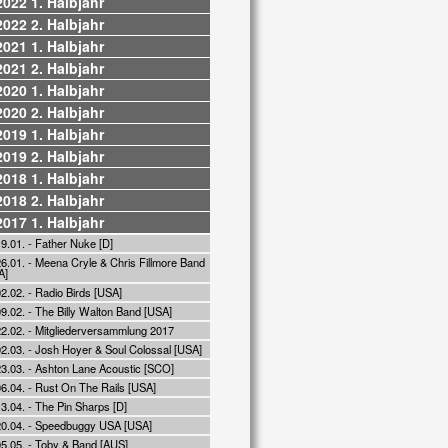
2022 1. Halbjahr
2022 2. Halbjahr
2021 1. Halbjahr
2021 2. Halbjahr
2020 1. Halbjahr
2020 2. Halbjahr
2019 1. Halbjahr
2019 2. Halbjahr
2018 1. Halbjahr
2018 2. Halbjahr
2017 1. Halbjahr
9.01. - Father Nuke [D]
6.01. - Meena Cryle & Chris Fillmore Band
A]
2.02. - Radio Birds [USA]
9.02. - The Billy Walton Band [USA]
22.02. - Mitgliederversammlung 2017
02.03. - Josh Hoyer & Soul Colossal [USA]
23.03. - Ashton Lane Acoustic [SCO]
06.04. - Rust On The Rails [USA]
3.04. - The Pin Sharps [D]
20.04. - Speedbuggy USA [USA]
05.05. - Toby & Band [AUS]