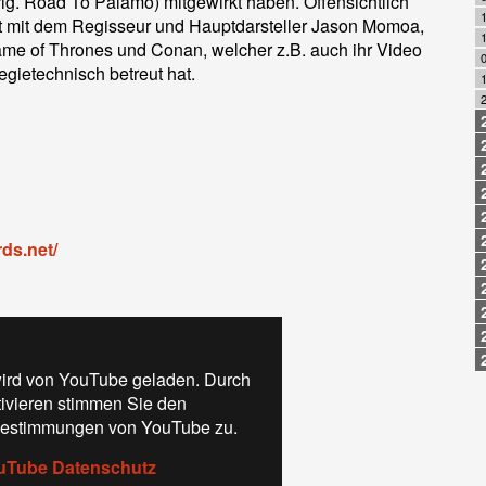
rig. Road To Palamo) mitgewirkt haben. Offensichtlich
nt mit dem Regisseur und Hauptdarsteller Jason Momoa,
1
ame of Thrones und Conan, welcher z.B. auch ihr Video
0
gietechnisch betreut hat.
2
rds.net/
ird von YouTube geladen. Durch
tivieren stimmen Sie den
estimmungen von YouTube zu.
uTube Datenschutz