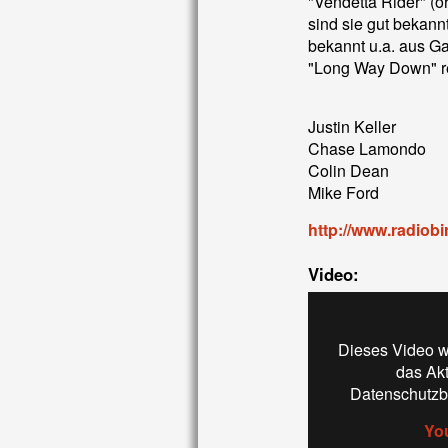
"Vendetta Rider" (o
sind sie gut bekan
bekannt u.a. aus G
"Long Way Down" re
Justin Keller
Chase Lamondo
Colin Dean
Mike Ford
http://www.radiobi
Video:
Dieses Video w
das Ak
Datenschutzb
Yo