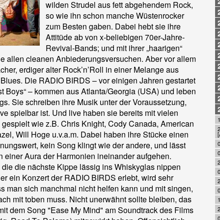
wilden Strudel aus fett abgehendem Rock,
so wie ihn schon manche Wüstenrocker
zum Besten gaben. Dabei hebt sie ihre
Attitüde ab von x-beliebigen 70er-Jahre-
Revival-Bands; und mit ihrer „haarigen“
ie allen cleanen Anbiederungsversuchen. Aber vor allem
acher, erdiger alter Rock’n’Roll in einer Melange aus
Blues. Die RADIO BIRDS – vor einigen Jahren gestartet
st Boys“ – kommen aus Atlanta/Georgia (USA) und leben
s. Sie schreiben ihre Musik unter der Voraussetzung,
ive spielbar ist. Und live haben sie bereits mit vielen
1
gespielt wie z.B. Chris Knight, Cody Canada, American
2
zel, Will Hoge u.v.a.m. Dabei haben ihre Stücke einen
[
ungswert, kein Song klingt wie der andere, und lässt
0
0
in einer Aura der Harmonien ineinander aufgehen.
 die die nächste Kippe lässig ins Whiskyglas nippen
der ein Konzert der RADIO BIRDS erlebt, wird sehr
ss man sich manchmal nicht helfen kann und mit singen,
fach mit toben muss. Nicht unerwähnt sollte bleiben, das
1
it dem Song "Ease My Mind" am Soundtrack des Films