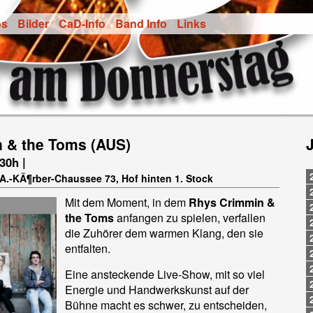
os
Bilder
CaD-Info
Band Info
Links
 & the Toms (AUS)
.30h |
-A.-KÃ¶rber-Chaussee 73, Hof hinten 1. Stock
Mit dem Moment, in dem
Rhys Crimmin &
the Toms
anfangen zu spielen, verfallen
die Zuhörer dem warmen Klang, den sie
entfalten.
Eine ansteckende Live-Show, mit so viel
Energie und Handwerkskunst auf der
Bühne macht es schwer, zu entscheiden,