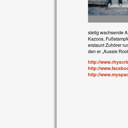
stetig wachsende A
Kazoos, Fußstampfen
erstaunt Zuhörer ru
den er „Aussie Root
http://www.rhyscr
http://www.faceb
http://www.myspa