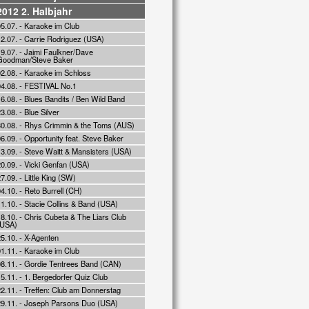
2012 2. Halbjahr
5.07. - Karaoke im Club
12.07. - Carrie Rodriguez (USA)
9.07. - Jaimi Faulkner/Dave
Goodman/Steve Baker
02.08. - Karaoke im Schloss
04.08. - FESTIVAL No.1
6.08. - Blues Bandits / Ben Wild Band
3.08. - Blue Silver
30.08. - Rhys Crimmin & the Toms (AUS)
6.09. - Opportunity feat. Steve Baker
13.09. - Steve Waitt & Mansisters (USA)
0.09. - Vicki Genfan (USA)
7.09. - Little King (SW)
4.10. - Reto Burrell (CH)
1.10. - Stacie Collins & Band (USA)
8.10. - Chris Cubeta & The Liars Club
(USA)
5.10. - X-Agenten
1.11. - Karaoke im Club
08.11. - Gordie Tentrees Band (CAN)
5.11. - 1. Bergedorfer Quiz Club
2.11. - Treffen: Club am Donnerstag
29.11. - Joseph Parsons Duo (USA)