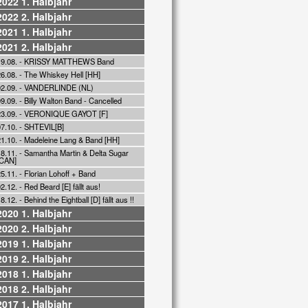
2022 1. Halbjahr
2022 2. Halbjahr
2021 1. Halbjahr
2021 2. Halbjahr
19.08. - KRISSY MATTHEWS Band
26.08. - The Whiskey Hell [HH]
02.09. - VANDERLINDE (NL)
9.09. - Billy Walton Band - Cancelled
23.09. - VERONIQUE GAYOT [F]
07.10. - SHTEVIL[B]
21.10. - Madeleine Lang & Band [HH]
18.11. - Samantha Martin & Delta Sugar
[CAN]
5.11. - Florian Lohoff + Band
2.12. - Red Beard [E] fällt aus!
8.12. - Behind the Eightball [D] fällt aus !!
2020 1. Halbjahr
2020 2. Halbjahr
2019 1. Halbjahr
2019 2. Halbjahr
2018 1. Halbjahr
2018 2. Halbjahr
2017 1. Halbjahr