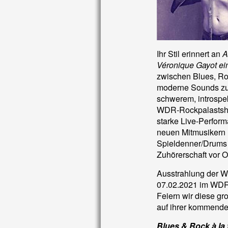
Ihr Stil erinnert an
A
Véronique Gayot ein
zwischen Blues, Roc
moderne Sounds zu 
schwerem, introspek
WDR-Rockpalastshow
starke Live-Perform
neuen Mitmusikern 
Spieldenner/Drums u
Zuhörerschaft vor O
Ausstrahlung der 
07.02.2021 im WDR
Feiern wir diese gr
auf ihrer kommende
Blues & Rock à la 