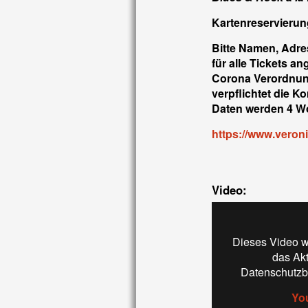
Kartenreservierun
Bitte Namen, Adr
für alle Tickets a
Corona Verordnung
verpflichtet die K
Daten werden 4 Wo
https://www.veron
Video:
Dieses Video w
das Ak
Datenschutzb
Yo