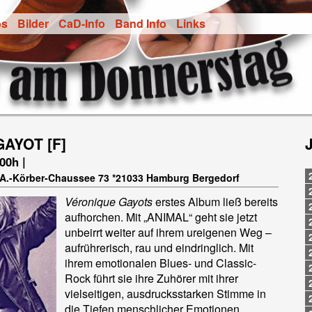
os
Bilder
CaD-Info
Band Info
Links
AYOT [F]
.00h |
t-A.-Körber-Chaussee 73 *21033 Hamburg Bergedorf
Véronique Gayots
erstes Album ließ bereits
aufhorchen. Mit „ANIMAL“ geht sie jetzt
unbeirrt weiter auf ihrem ureigenen Weg –
aufrührerisch, rau und eindringlich. Mit
ihrem emotionalen Blues- und Classic-
Rock führt sie ihre Zuhörer mit ihrer
vielseitigen, ausdrucksstarken Stimme in
die Tiefen menschlicher Emotionen,