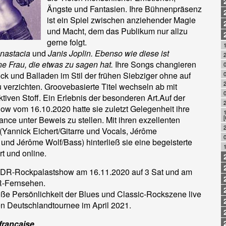
Ängste und Fantasien. Ihre Bühnenpräsenz
ist ein Spiel zwischen anziehender Magie
und Macht, dem das Publikum nur allzu
gerne folgt.
nastacia
und
Janis Joplin. Ebenso wie diese ist
e Frau, die etwas zu sagen hat.
Ihre Songs changieren
k und Balladen im Stil der frühen Siebziger ohne auf
0
verzichten. Groovebasierte Titel wechseln ab mit
tiven Stoff. Ein Erlebnis der besonderen Art.Auf der
 vom 16.10.2020 hatte sie zuletzt Gelegenheit ihre
ance unter Beweis zu stellen. Mit ihren exzellenten
2
(Yannick Eichert/Gitarre und Vocals, Jérôme
0
nd Jérôme Wolf/Bass) hinterließ sie eine begeisterte
1
rt und online.
WDR-Rockpalastshow am 16.11.2020 auf 3 Sat und am
-Fernsehen.
oße Persönlichkeit der Blues und Classic-Rockszene live
n Deutschlandtournee im April 2021.
française