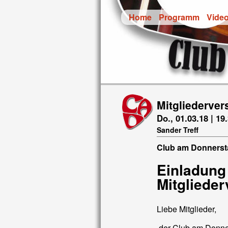
Home
Programm
Vide
Mitgliederve
Do., 01.03.18 | 19
Sander Treff
Club am Donnersta
Einladung 
Mitgliede
Liebe Mitglieder,
der Club am Donner