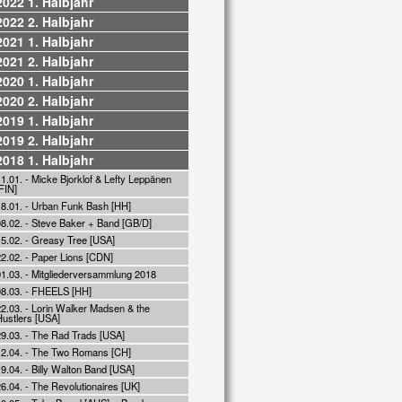
2022 1. Halbjahr
2022 2. Halbjahr
2021 1. Halbjahr
2021 2. Halbjahr
2020 1. Halbjahr
2020 2. Halbjahr
2019 1. Halbjahr
2019 2. Halbjahr
2018 1. Halbjahr
1.01. - Micke Bjorklof & Lefty Leppänen
FIN]
18.01. - Urban Funk Bash [HH]
08.02. - Steve Baker + Band [GB/D]
15.02. - Greasy Tree [USA]
22.02. - Paper Lions [CDN]
01.03. - Mitgliederversammlung 2018
08.03. - FHEELS [HH]
22.03. - Lorin Walker Madsen & the
Hustlers [USA]
29.03. - The Rad Trads [USA]
12.04. - The Two Romans [CH]
9.04. - Billy Walton Band [USA]
6.04. - The Revolutionaires [UK]