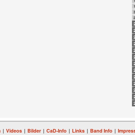
1
2
m
|
Videos
|
Bilder
|
CaD-Info
|
Links
|
Band Info
|
Impres