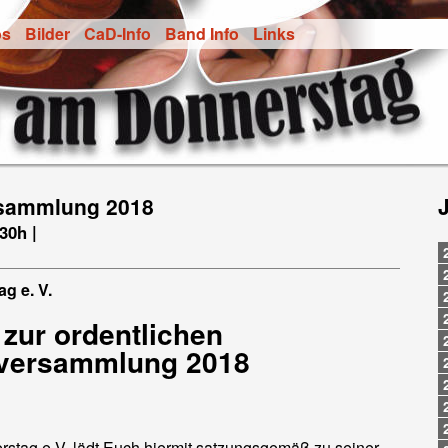
os
Bilder
CaD-Info
Band Info
Links
rsammlung 2018
.30h |
g e. V.
zur ordentlichen
rversammlung 2018
stag e.V. lädt Euch hiermit satzungsgemäß zu seiner