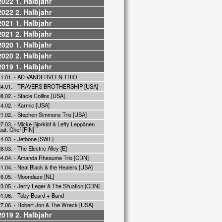
2022 1. Halbjahr
2022 2. Halbjahr
2021 1. Halbjahr
2021 2. Halbjahr
2020 1. Halbjahr
2020 2. Halbjahr
2019 1. Halbjahr
11.01. - AD VANDERVEEN TRIO
24.01. - TRAVERS BROTHERSHIP [USA]
8.02. - Stacie Collins [USA]
4.02. - Karmic [USA]
21.02. - Stephen Simmons Trio [USA]
7.03. - Micke Bjorklof & Lefty Leppänen
eat. Chef [FIN]
14.03. - Jetbone [SWE]
8.03. - The Electric Alley [E]
04.04. - Amanda Rheaume Trio [CDN]
1.04. - Neal Black & the Healers [USA]
16.05. - Moondaze [NL]
3.05. - Jerry Leger & The Situation [CDN]
01.06. - Toby Beard + Band
27.06. - Robert Jon & The Wreck [USA]
2019 2. Halbjahr