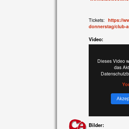
Tickets:
https://w
donnerstag/club-
Video:
Dieses Video w
das Ak
Datenschutzb
Yo
Akzep
Bilder: