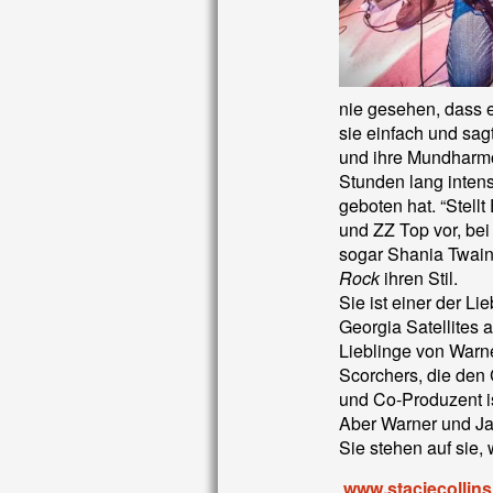
nie gesehen, dass e
sie einfach und sag
und ihre Mundharmo
Stunden lang inten
geboten hat. “Stell
und ZZ Top vor, bei
sogar Shania Twain 
Rock
ihren Stil.
Sie ist einer der L
Georgia Satellites a
Lieblinge von Warn
Scorchers, die den
und Co-Produzent ist
Aber Warner und Jas
Sie stehen auf sie, 
www.staciecollin