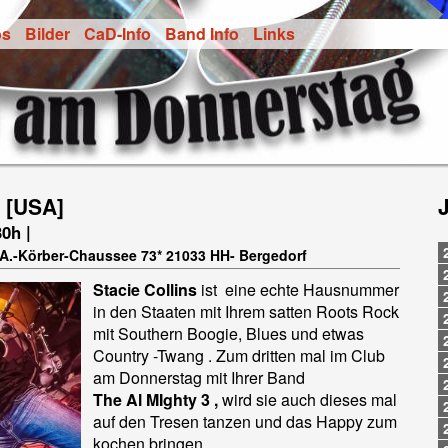
os
Bilder
CaD-Info
Band Info
Links
s [USA]
30h |
t-A.-Körber-Chaussee 73* 21033 HH- Bergedorf
Stacie Collins
ist eine echte Hausnummer
in den Staaten mit Ihrem satten Roots Rock
mit Southern Boogie, Blues und etwas
Country -Twang . Zum dritten mal im Club
am Donnerstag mit Ihrer Band
The Al MIghty 3 ,
wird sie auch dieses mal
auf den Tresen tanzen und das Happy zum
kochen bringen......