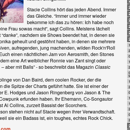
Stacie Collins hört das jeden Abend. Immer
das Gleiche. “Immer und immer wieder
bekomme ich das zu hören: Ich habe noch
ine Frau sowas macht”, sagt Collins. Meistens lächelt
t “danke”, nachdem sie Shows beendet hat, in denen sie
nika geheult und gestöhnt haben, in denen sie mehrere
siven, aufregenden, jung machenden, wilden Rock'n'Roll
t Euch einen nächtlichen Jam von Aerosmith, den Stones
0
 dem eine Art weiblicher Ronnie van Zant singt oder
1
– aber mit Balls” - so beschreibt das Magazin
Classic
0
f
ieblinge von Dan Baird, dem coolen Rocker, der die
n die Spitze der Charts geführt hatte. Sie ist einer der
2
er E. Hodges und Jason Ringenberg von Jason & The
 Cowpunk erfunden haben. Ihr Ehemann, Co-Songautor
1
 Al Collins, zurzeit Bassist der Scorchers.
2
on stehen nicht auf Stacie wegen ihrer Verwandtschaft.
weil sie ein Badass ist, ein toughes, echtes Rock Chick.
s.com