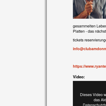
gesammelten Lebens
Platten - das nächs
tickets reservierung
info@clubamdonn
https://www.ryant
Video:
Dieses Video w
das Ak
Datenschutzb