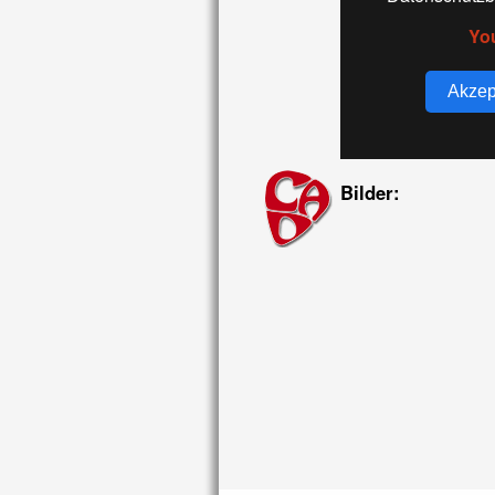
Yo
Akzep
Bilder: