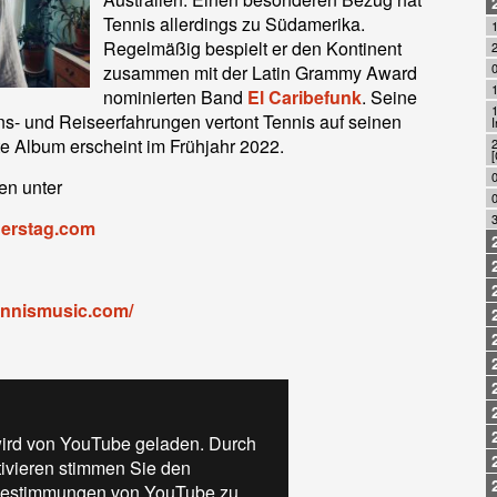
Tennis allerdings zu Südamerika.
Regelmäßig bespielt er den Kontinent
zusammen mit der Latin Grammy Award
1
nominierten Band
El Caribefunk
. Seine
- und Reiseerfahrungen vertont Tennis auf seinen
I
te Album erscheint im Frühjahr 2022.
0
en unter
erstag.com
ennismusic.com/
ird von YouTube geladen. Durch
tivieren stimmen Sie den
estimmungen von YouTube zu.