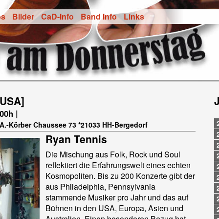
os
Bilder
CaD-Info
Band Info
Links
[USA]
.00h |
t-A.-Körber Chaussee 73 *21033 HH-Bergedorf
Ryan Tennis
Die Mischung aus Folk, Rock und Soul
reflektiert die Erfahrungswelt eines echten
Kosmopoliten. Bis zu 200 Konzerte gibt der
aus Philadelphia, Pennsylvania
stammende Musiker pro Jahr und das auf
Bühnen in den USA, Europa, Asien und
Australien. Einen besonderen Bezug hat