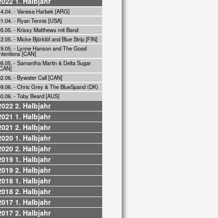
2022 1. Halbjahr
14.04. - Vanesa Harbek [ARG]
21.04. - Ryan Tennis [USA]
05.05. - Krissy Matthews mit Band
2.05. - Micke Björklöf and Blue Strip [FIN]
19.05. - Lynne Hanson and The Good
ntentions [CAN]
26.05. - Samantha Martin & Delta Sugar
[CAN]
2.06. - Bywater Call [CAN]
09.06. - Chris Grey & The BlueSpand (DK)
30.06. - Toby Beard [AUS]
2022 2. Halbjahr
2021 1. Halbjahr
2021 2. Halbjahr
2020 1. Halbjahr
2020 2. Halbjahr
2019 1. Halbjahr
2019 2. Halbjahr
2018 1. Halbjahr
2018 2. Halbjahr
2017 1. Halbjahr
2017 2. Halbjahr