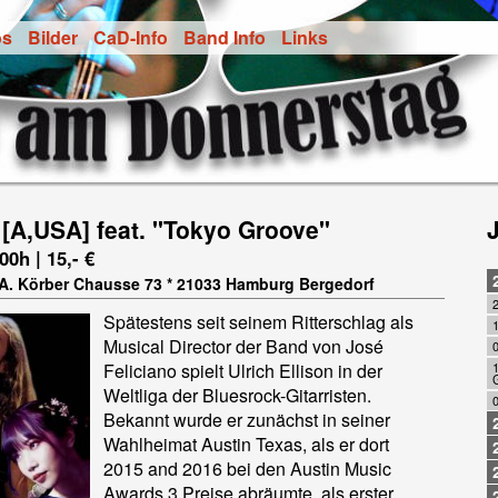
os
Bilder
CaD-Info
Band Info
Links
n [A,USA] feat. "Tokyo Groove"
00h | 15,- €
t A. Körber Chausse 73 * 21033 Hamburg Bergedorf
Spätestens seit seinem Ritterschlag als
Musical Director der Band von José
0
Feliciano spielt Ulrich Ellison in der
1
Weltliga der Bluesrock-Gitarristen.
Bekannt wurde er zunächst in seiner
Wahlheimat Austin Texas, als er dort
2015 and 2016 bei den Austin Music
Awards 3 Preise abräumte, als erster