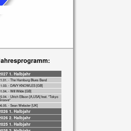
Jahresprogramm:
2027 1. Halbjahr
21.01. - The Hamburg Blues Band
11.03. - DAVY KNOWLES [GB]
1.04. - Will Wilde [GB]
5.04. - Ulrich Ellison [A,USA] feat. "Tokyo
Groove"
06.05. - Sean Webster [UK]
2026 1. Halbjahr
2026 2. Halbjahr
2025 1. Halbjahr
2025 2. Halbjahr