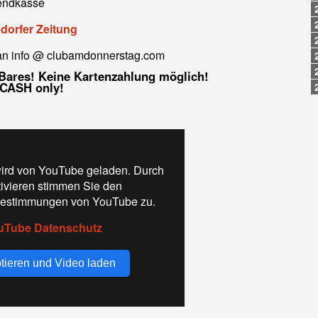
bendkasse
dorfer Zeitung
an info @ clubamdonnerstag.com
 Bares! Keine Kartenzahlung möglich!
 CASH only!
ird von YouTube geladen. Durch
tivieren stimmen Sie den
estimmungen von YouTube zu.
uTube Datenschutz
tieren und Video laden