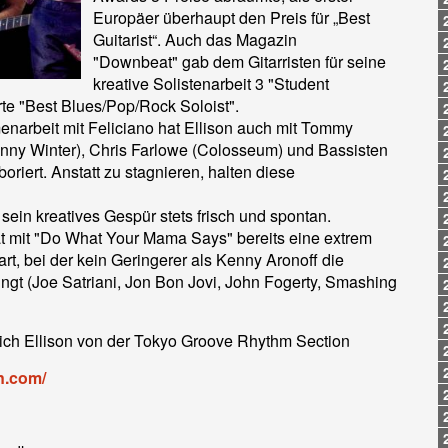
Europäer überhaupt den Preis für „Best
Guitarist“. Auch das Magazin
"Downbeat" gab dem Gitarristen für seine
kreative Solistenarbeit 3 "Student
te "Best Blues/Pop/Rock Soloist".
arbeit mit Feliciano hat Ellison auch mit Tommy
ny Winter), Chris Farlowe (Colosseum) und Bassisten
oriert. Anstatt zu stagnieren, halten diese
in kreatives Gespür stets frisch und spontan.
 mit "Do What Your Mama Says" bereits eine extrem
art, bei der kein Geringerer als Kenny Aronoff die
gt (Joe Satriani, Jon Bon Jovi, John Fogerty, Smashing
rich Ellison von der Tokyo Groove Rhythm Section
on.com/