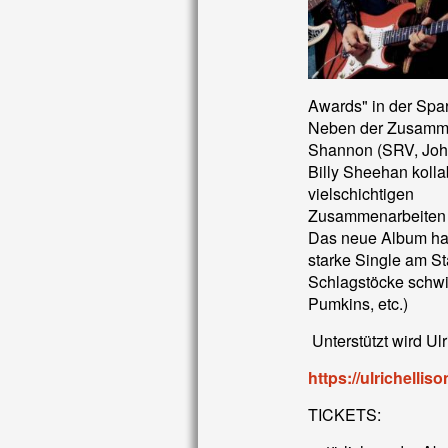
Awards" in der Spar
Neben der Zusammen
Shannon (SRV, John
Billy Sheehan kollab
vielschichtigen
Zusammenarbeiten se
Das neue Album hat
starke Single am St
Schlagstöcke schwin
Pumkins, etc.)
Unterstützt wird Ul
https://ulrichellis
TICKETS: