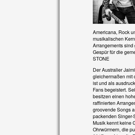
Americana, Rock un
musikalischen Kern 
Arrangements sind 
Gespür für die ge
STONE
Der Australier Jaimi 
gleichermaßen mit d
ist und als ausdruc
Fans begeistert. S
besitzen einen hoh
raffinierten Arrange
groovende Songs au
packenden Singer-S
Musik kennt keine 
Ohrwürmern, die pu