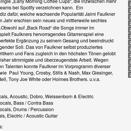
Single „Early Morning Coffee Cups“, die inzwischen mehr
reams bei Spotify verzeichnen kann. Ein
diz dafür, welche wachsende Popularität Jaimi Faulkner
n Jahr erschien sein neues und mittlerweile sechtes
.Obwohl auf „Back Road“ die Songs immer im
 spielt Faulkners hervorragendes Gitarrenspiel eine
 perfekte Ergänzung zu seinem Gesang und beeindruckt
gender Soli. Das von Faulkner selbst produziertes
itikern und Fans zugleich in den höchsten Tönen gelobt
 bisher stimmigste und überzeugendste Arbeit. Wegen
nen Talenten konnte Faulkner im Vorprogramm diverser
wie Paul Young, Crosby, Stills & Nash, Max Giesinger,
ell, Tony Joe White oder Holmes Brothers. u.v.a.
cals, Acoustic, Dobro, Weissenborn & Electric
ocals, Bass / Contra Bass
ocals, Drums / Percussion
s, Electric / Acoustic Guitar
s: