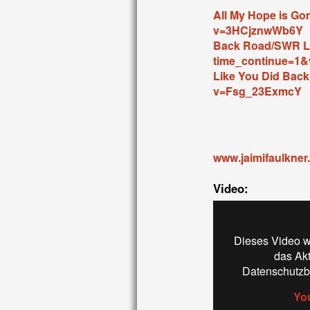
All My Hope is Go
v=3HCjznwWb6Y
Back Road/SWR L
time_continue=1
Like You Did Bac
v=Fsg_23ExmcY
www.jaimifaulkne
Video:
Dieses Video w
das Ak
Datenschutzb
Yo