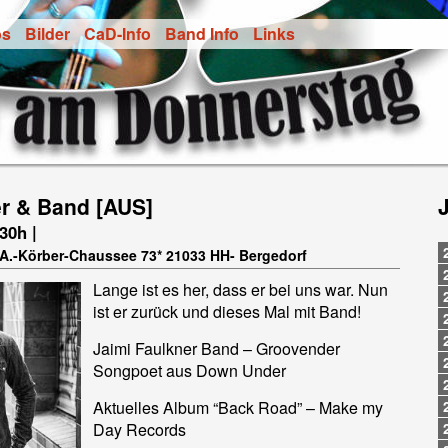
os
Bilder
CaD-Info
Band Info
Links
er & Band [AUS]
.30h |
t-A.-Körber-Chaussee 73* 21033 HH- Bergedorf
Lange ist es her, dass er bei uns war. Nun
ist er zurück und dieses Mal mit Band!
Jaimi Faulkner Band – Groovender
Songpoet aus Down Under
Aktuelles Album “Back Road” – Make my
Day Records