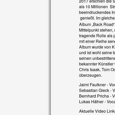
2017 erschien die 
als 10 Millionen St
beeindruckendes In
genießt. Im gleiche
Album „Back Road“
Mittelpunkt stehen,
tragende Rolle als
mit einer Reihe sen
Album wurde von Kr
und ist wohl seine
seinen unbestritte
bekannter Künstler 
Chris Isaak, Tom Od
überzeugen.
Jaimi Faulkner - Vo
Sebastian Gieck - V
Bernhard Pricha - V
Lukas Häfner - Vocal
Aktuelle Video Link