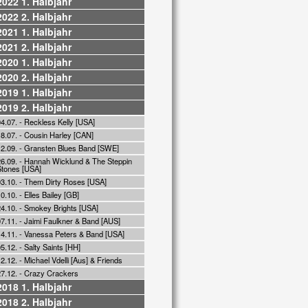
2022 1. Halbjahr
2022 2. Halbjahr
2021 1. Halbjahr
2021 2. Halbjahr
2020 1. Halbjahr
2020 2. Halbjahr
2019 1. Halbjahr
2019 2. Halbjahr
4.07. - Reckless Kelly [USA]
18.07. - Cousin Harley [CAN]
12.09. - Gransten Blues Band [SWE]
26.09. - Hannah Wicklund & The Steppin
Stones [USA]
03.10. - Them Dirty Roses [USA]
0.10. - Elles Bailey [GB]
24.10. - Smokey Brights [USA]
7.11. - Jaimi Faulkner & Band [AUS]
14.11. - Vanessa Peters & Band [USA]
5.12. - Salty Saints [HH]
2.12. - Michael Vdelli [Aus] & Friends
27.12. - Crazy Crackers
2018 1. Halbjahr
2018 2. Halbjahr