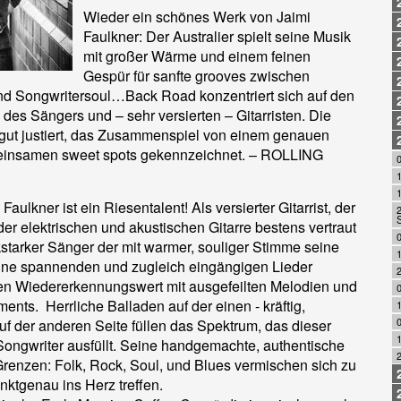
Wieder ein schönes Werk von Jaimi
Faulkner: Der Australier spielt seine Musik
mit großer Wärme und einem feinen
Gespür für sanfte grooves zwischen
d Songwritersoul…Back Road konzentriert sich auf den
des Sängers und – sehr versierten – Gitarristen. Die
gut justiert, das Zusammenspiel von einem genauen
meinsamen sweet spots gekennzeichnet. – ROLLING
0
Faulkner ist ein Riesentalent! Als versierter Gitarrist, der
er elektrischen und akustischen Gitarre bestens vertraut
kstarker Sänger der mit warmer, souliger Stimme seine
1
eine spannenden und zugleich eingängigen Lieder
en Wiedererkennungswert mit ausgefeilten Melodien und
0
ments. Herrliche Balladen auf der einen - kräftig,
0
f der anderen Seite füllen das Spektrum, das dieser
1
ongwriter ausfüllt. Seine handgemachte, authentische
Grenzen: Folk, Rock, Soul, und Blues vermischen sich zu
nktgenau ins Herz treffen.