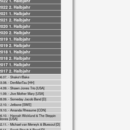
2022 1. Halbjahr
2022 2. Halbjahr
2021 1. Halbjahr
2021 2. Halbjahr
2020 1. Halbjahr
2020 2. Halbjahr
2019 1. Halbjahr
2019 2. Halbjahr
2018 1. Halbjahr
2018 2. Halbjahr
2017 1. Halbjahr
2017 2. Halbjahr
06.07. - Shake'n'Bake
03.08. - DenManTau [HH]
14.09. - Shawn Jones Trio [USA]
21.09. - Jive Mother Mary [USA]
28.09. - Someday Jacob Band [D]
12.10. - Jetbone [SWE]
19.10. - Amanda Rheaume [CDN]
26.10. - Hannah Wicklund & The Steppin
Stones [USA]
02.11. - Michael van Merwyk & Bluesoul [D]
9.11. - Sarah Straub & Band [D]