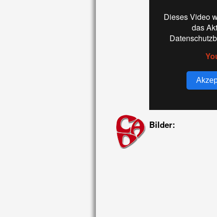
Dieses Video w
das Ak
Datenschutzb
Yo
Akzep
Bilder: