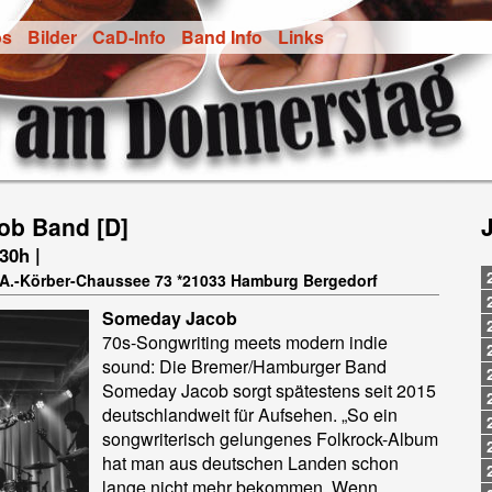
os
Bilder
CaD-Info
Band Info
Links
ob Band [D]
.30h |
t-A.-Körber-Chaussee 73 *21033 Hamburg Bergedorf
Someday Jacob
70s-Songwriting meets modern indie
sound: Die Bremer/Hamburger Band
Someday Jacob sorgt spätestens seit 2015
deutschlandweit für Aufsehen. „So ein
songwriterisch gelungenes Folkrock-Album
hat man aus deutschen Landen schon
lange nicht mehr bekommen. Wenn