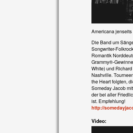
Americana jenseits
Die Band um Sänger 
Songwriter-Folkrock
Romantik Norddeuts
Grammy®-Gewinnern 
White) und Richard
Nashville. Tournee
the Heart folgten, 
Someday Jacob mit
der bei aller Fried
ist. Empfehlung!
http://somedayjac
Video: