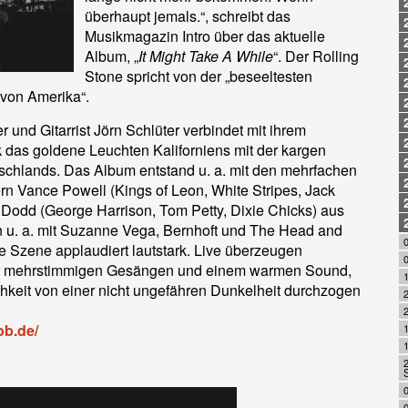
überhaupt jemals.“, schreibt das
Musikmagazin Intro über das aktuelle
Album, „
It Might Take A While
“. Der Rolling
Stone spricht von der „beseeltesten
 von Amerika“.
und Gitarrist Jörn Schlüter verbindet mit ihrem
 das goldene Leuchten Kaliforniens mit der kargen
chlands. Das Album entstand u. a. mit den mehrfachen
Vance Powell (Kings of Leon, White Stripes, Jack
 Dodd (George Harrison, Tom Petty, Dixie Chicks) aus
n u. a. mit Suzanne Vega, Bernhoft und The Head and
die Szene applaudiert lautstark. Live überzeugen
 mehrstimmigen Gesängen und einem warmen Sound,
lichkeit von einer nicht ungefähren Dunkelheit durchzogen
ob.de/
0