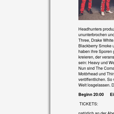
Headhunters produzi
ununterbrochen und
Three, Drake White
Blackberry Smoke un
haben ihre Sporen g
kreieren, der veran
sein: Heavy und We
Nun sind The Coman
Motörhead und Thin 
veröffentlichen. So 
Welt losgelassen. 
Beginn 20:00 Ein
TICKETS:
natürlich an der A