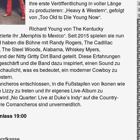
ihre erste Veröffentlichung in voller Länge
zu produzieren: „Heavy & Western“, gefolgt
2
von „Too Old to Die Young Now“.
Richard Young von The Kentucky
erte ihr „Memphis to Mexico“. Seit 2015 spielen sie nun
 haben die Bühne mit Randy Rogers, The Cadillac
, The Steel Woods, Alabama, Whiskey Myers,
d der Nitty Gritty Dirt Band geteilt. Diese Erfahrungen
eschärft und die Band dazu inspiriert, einen Sound zu
schaulicht, was es bedeutet, ein moderner Cowboy zu
stern.
cheros entschlossen, in die Fußstapfen von Ikonen wie
Lizzy zu treten und ihr eigenes Live-Album zu
wird „No Quarter: Live at Duke’s Indy“ auf die Country-
Die Comancheros sind unvermeidlich.
lass 19:00
bendkasse