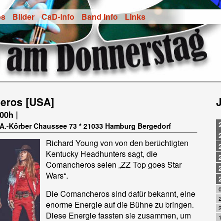
os
Bilder
CaD-Info
Band Info
Links
eros [USA]
.00h |
t-A.-Körber Chaussee 73 * 21033 Hamburg Bergedorf
Richard Young von von den berüchtigten
Kentucky Headhunters sagt, die
Comancheros seien „ZZ Top goes Star
Wars“.
Die Comancheros sind dafür bekannt, eine
enorme Energie auf die Bühne zu bringen.
Diese Energie fassten sie zusammen, um