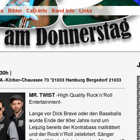
os
Bilder
CaD-Info
Band Info
Links
.30h |
t-A.-Körber-Chaussee 73 *21033 Hamburg Bergedorf 21033
MR. TWIST
-High Quality Rock’n’Roll
Entertainment-
Lange vor Dick Brave oder den Baseballs
wurde Ende der 90er Jahre rund um
Leipzig bereits der Kontrabass malträtiert
und der Rock’n’Roll zelebriert. Sänger