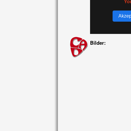
Yo
Akzep
Bilder: