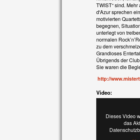
TWIST“ sind. Mehr 
d'Azur sprechen ein
motivierten Quartet
begegnen, Situatio
unterlegt von treib
normalen Rock’n’Ro
zu dem verschmelze
Grandioses Enterta
Übrigends der Club
Sie waren die Begl
http://www.mistert
Video:
Dieses Video w
das Ak
Datenschutzb