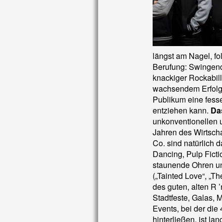
längst am Nagel, fo
Berufung: Swingend
knackiger Rockabilly
wachsendem Erfolg
Publikum eine fesse
entziehen kann.
Da
unkonventionellen 
Jahren des Wirtsch
Co. sind natürlich 
Dancing, Pulp Ficti
staunende Ohren und
(„Tainted Love“, „T
des guten, alten R 
Stadtfeste, Galas, 
Events, bei der die
hinterließen, ist la