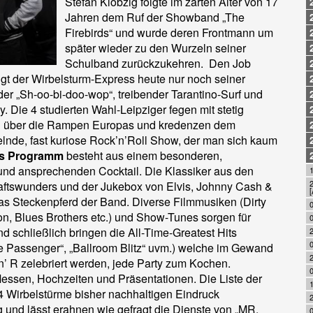
Stefan Klöbzig folgte im zarten Alter von 17
Jahren dem Ruf der Showband „The
Firebirds“ und wurde deren Frontmann um
später wieder zu den Wurzeln seiner
Schulband zurückzukehren. Den Job
lgt der Wirbelsturm-Express heute nur noch seiner
er „Sh-oo-bi-doo-wop“, treibender Tarantino-Surf und
. Die 4 studierten Wahl-Leipziger fegen mit stetig
 über die Rampen Europas und kredenzen dem
lnde, fast kuriose Rock’n’Roll Show, der man sich kaum
s Programm
besteht aus einem besonderen,
und ansprechenden Cocktail. Die Klassiker aus den
1
2
aftswunders und der Jukebox von Elvis, Johnny Cash &
[
das Steckenpferd der Band. Diverse Filmmusiken (Dirty
0
on, Blues Brothers etc.) und Show-Tunes sorgen für
0
 schließlich bringen die All-Time-Greatest Hits
he Passenger“, „Ballroom Blitz“ uvm.) welche im Gewand
’n’ R zelebriert werden, jede Party zum Kochen.
Messen, Hochzeiten und Präsentationen. Die Liste der
1
 4 Wirbelstürme bisher nachhaltigen Eindruck
ng und lässt erahnen wie gefragt die Dienste von „MR.