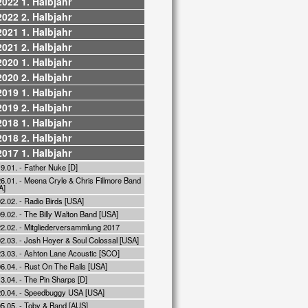
2022 1. Halbjahr
2022 2. Halbjahr
2021 1. Halbjahr
2021 2. Halbjahr
2020 1. Halbjahr
2020 2. Halbjahr
2019 1. Halbjahr
2019 2. Halbjahr
2018 1. Halbjahr
2018 2. Halbjahr
2017 1. Halbjahr
9.01. - Father Nuke [D]
6.01. - Meena Cryle & Chris Fillmore Band
A]
2.02. - Radio Birds [USA]
9.02. - The Billy Walton Band [USA]
22.02. - Mitgliederversammlung 2017
02.03. - Josh Hoyer & Soul Colossal [USA]
23.03. - Ashton Lane Acoustic [SCO]
06.04. - Rust On The Rails [USA]
3.04. - The Pin Sharps [D]
20.04. - Speedbuggy USA [USA]
05.05. - Toby & Band [AUS]