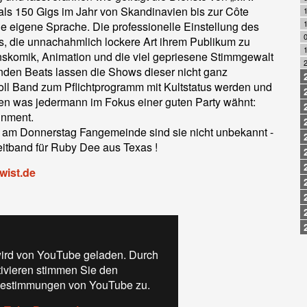
als 150 Gigs im Jahr von Skandinavien bis zur Côte
1
e eigene Sprache. Die professionelle Einstellung des
0
ts, die unnachahmlich lockere Art ihrem Publikum zu
nskomik, Animation und die viel gepriesene Stimmgewalt
2
enden Beats lassen die Shows dieser nicht ganz
ll Band zum Pflichtprogramm mit Kultstatus werden und
n was jedermann im Fokus einer guten Party wähnt:
inment.
 am Donnerstag Fangemeinde sind sie nicht unbekannt -
eitband für Ruby Dee aus Texas !
wist.de
ird von YouTube geladen. Durch
tivieren stimmen Sie den
estimmungen von YouTube zu.