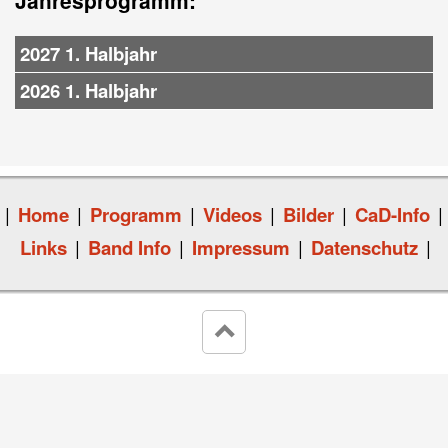
Jahresprogramm:
2027 1. Halbjahr
2026 1. Halbjahr
|
Home
|
Programm
|
Videos
|
Bilder
|
CaD-Info
|
Links
|
Band Info
|
Impressum
|
Datenschutz
|
keyboard_arrow_up